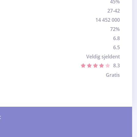
45%
27-42
14 452 000
72%
6.8
6.5
Veldig sjeldent
8.3
Gratis
: