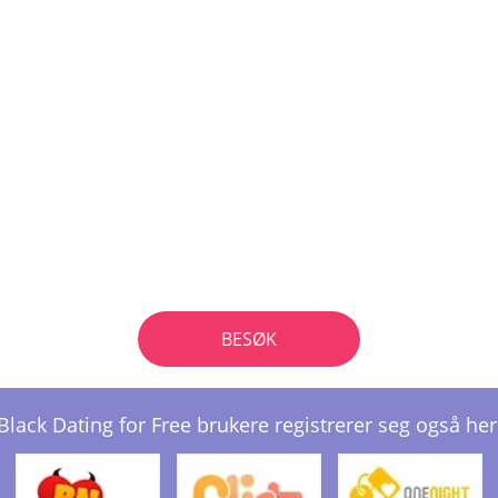
BESØK
Black Dating for Free brukere registrerer seg også her