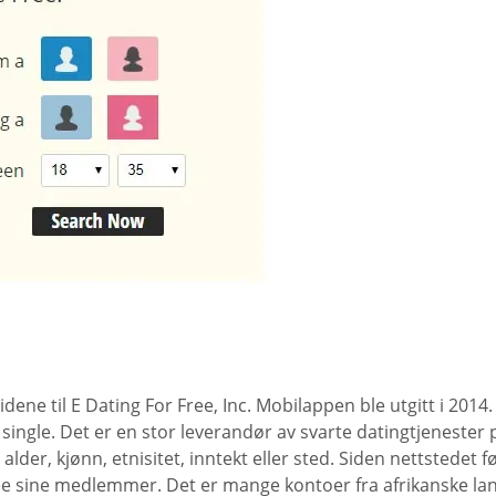
idene til E Dating For Free, Inc. Mobilappen ble utgitt i 201
single. Det er en stor leverandør av svarte datingtjenester p
der, kjønn, etnisitet, inntekt eller sted. Siden nettstedet f
ree sine medlemmer. Det er mange kontoer fra afrikanske la