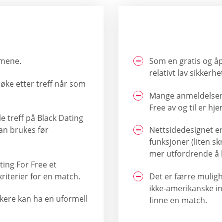
mmene.
Som en gratis og åp
relativt lav sikker
øke etter treff når som
Mange anmeldelser 
Free av og til er h
e treff på Black Dating
an brukes før
Nettsidedesignet e
funksjoner (liten sk
mer utfordrende å 
ting For Free et
riterier for en match.
Det er færre muligh
ikke-amerikanske i
kere kan ha en uformell
finne en match.