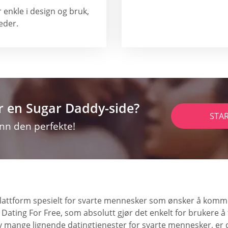
 enkle i design og bruk,
eder.
r en Sugar Daddy-side?
STA
inn den perfekte!
gplattform spesielt for svarte mennesker som ønsker å komm
 Dating For Free, som absolutt gjør det enkelt for brukere å
av mange lignende datingtjenester for svarte mennesker, er de