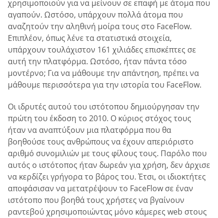
χρησιμοποιούν για να μείνουν σε επαφή με άτομα που
αγαπούν. Ωστόσο, υπάρχουν πολλά άτομα που
αναζητούν την αληθινή μοίρα τους στο FaceFlow.
Επιπλέον, όπως λένε τα στατιστικά στοιχεία,
υπάρχουν τουλάχιστον 161 χιλιάδες επισκέπτες σε
αυτή την πλατφόρμα. Ωστόσο, ήταν πάντα τόσο
μοντέρνο; Για να μάθουμε την απάντηση, πρέπει να
μάθουμε περισσότερα για την ιστορία του FaceFlow.
Οι ιδρυτές αυτού του ιστότοπου δημιούργησαν την
πρώτη του έκδοση το 2010. Ο κύριος στόχος τους
ήταν να αναπτύξουν μια πλατφόρμα που θα
βοηθούσε τους ανθρώπους να έχουν απεριόριστο
αριθμό συνομιλιών με τους φίλους τους. Παρόλο που
αυτός ο ιστότοπος ήταν δωρεάν για χρήση, δεν άρχισε
να κερδίζει γρήγορα το βάρος του. Έτσι, οι ιδιοκτήτες
αποφάσισαν να μετατρέψουν το FaceFlow σε έναν
ιστότοπο που βοηθά τους χρήστες να βγαίνουν
ραντεβού χρησιμοποιώντας μόνο κάμερες web στους