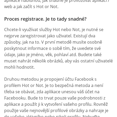
aplikace nabídnou, jak snadné je provozovat aplikaci /
web a jak začít s Hot or Not.
Proces registrace. Je to tady snadné?
Chcete-li využívat služby Hot nebo Not, je nutné se
nejprve zaregistrovat jako uživatel. Existují dva
způsoby, jak na to. V první metodě musíte osobně
poskytnout informace o sobě tím, že uvedete své
údaje, jako je jméno, věk, pohlaví atd. Budete také
muset nahrát několik obrázků, aby vás ostatní uživatelé
mohli hodnotit.
Druhou metodou je propojení účtu Facebook s
profilem Hot or Not. Je to bezpečná metoda a není
třeba se obávat, zda aplikace unesou váš účet na
Facebooku. Bude to trvat pouze vaše podrobnosti z
aplikace a použít ji k vytvoření vašeho profilu. Rovněž
použije vaše nejnovější profilové obrázky a nahraje je
do vašeho aktivního nebo nikoli profilu. Nebuďte