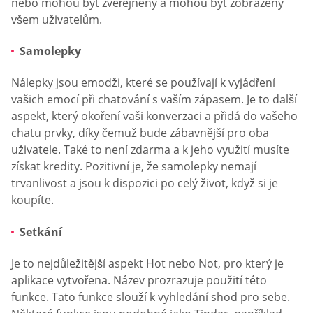
nebo mohou být zveřejněny a mohou být zobrazeny
všem uživatelům.
Samolepky
Nálepky jsou emodži, které se používají k vyjádření
vašich emocí při chatování s vaším zápasem. Je to další
aspekt, který okoření vaši konverzaci a přidá do vašeho
chatu prvky, díky čemuž bude zábavnější pro oba
uživatele. Také to není zdarma a k jeho využití musíte
získat kredity. Pozitivní je, že samolepky nemají
trvanlivost a jsou k dispozici po celý život, když si je
koupíte.
Setkání
Je to nejdůležitější aspekt Hot nebo Not, pro který je
aplikace vytvořena. Název prozrazuje použití této
funkce. Tato funkce slouží k vyhledání shod pro sebe.