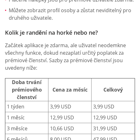
Můžete zobrazit profil osoby a zůstat neviditelný pro
druhého uživatele.
Kolik je randění na horké nebo ne?
Začátek aplikace je zdarma, ale uživatel neodemkne
všechny funkce, dokud nezaplatí určitý poplatek za
prémiové členství. Sazby za prémiové členství jsou
uvedeny níže:
Doba trvání
prémiového
Cena za měsíc
Celkový
členství
1 týden
3,99 USD
3,99 USD
1 měsíc
12,99 USD
12,99 USD
3 měsíce
10,66 USD
31,99 USD
6 měsíců
8,00 USD
47,99 USD