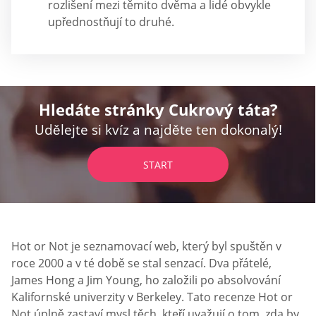
rozlišení mezi těmito dvěma a lidé obvykle
upřednostňují to druhé.
Hledáte stránky Cukrový táta?
Udělejte si kvíz a najděte ten dokonalý!
START
Hot or Not je seznamovací web, který byl spuštěn v
roce 2000 a v té době se stal senzací. Dva přátelé,
James Hong a Jim Young, ho založili po absolvování
Kalifornské univerzity v Berkeley. Tato recenze Hot or
Not úplně zastaví mysl těch, kteří uvažují o tom, zda by