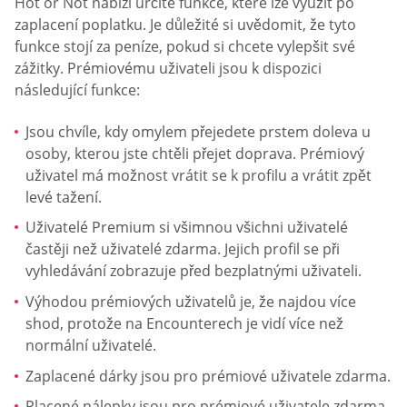
Hot or Not nabízí určité funkce, které lze využít po
zaplacení poplatku. Je důležité si uvědomit, že tyto
funkce stojí za peníze, pokud si chcete vylepšit své
zážitky. Prémiovému uživateli jsou k dispozici
následující funkce:
Jsou chvíle, kdy omylem přejedete prstem doleva u
osoby, kterou jste chtěli přejet doprava. Prémiový
uživatel má možnost vrátit se k profilu a vrátit zpět
levé tažení.
Uživatelé Premium si všimnou všichni uživatelé
častěji než uživatelé zdarma. Jejich profil se při
vyhledávání zobrazuje před bezplatnými uživateli.
Výhodou prémiových uživatelů je, že najdou více
shod, protože na Encounterech je vidí více než
normální uživatelé.
Zaplacené dárky jsou pro prémiové uživatele zdarma.
Placené nálepky jsou pro prémiové uživatele zdarma.