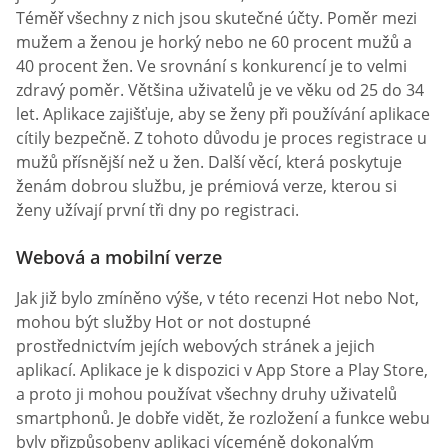
Téměř všechny z nich jsou skutečné účty. Poměr mezi
mužem a ženou je horký nebo ne 60 procent mužů a
40 procent žen. Ve srovnání s konkurencí je to velmi
zdravý poměr. Většina uživatelů je ve věku od 25 do 34
let. Aplikace zajišťuje, aby se ženy při používání aplikace
cítily bezpečně. Z tohoto důvodu je proces registrace u
mužů přísnější než u žen. Další věcí, která poskytuje
ženám dobrou službu, je prémiová verze, kterou si
ženy užívají první tři dny po registraci.
Webová a mobilní verze
Jak již bylo zmíněno výše, v této recenzi Hot nebo Not,
mohou být služby Hot or not dostupné
prostřednictvím jejích webových stránek a jejich
aplikací. Aplikace je k dispozici v App Store a Play Store,
a proto ji mohou používat všechny druhy uživatelů
smartphonů. Je dobře vidět, že rozložení a funkce webu
byly přizpůsobeny aplikaci víceméně dokonalým