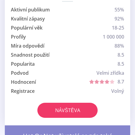
Aktivní publikum
55%
Kvalitní zápasy
92%
Populární věk
18-25
Profily
1 000 000
Míra odpovědí
88%
Snadnost použití
8.5
Popularita
8.5
Podvod
Velmi zřídka
8.7
Hodnocení
Registrace
Volný
NÁVŠTĚVA