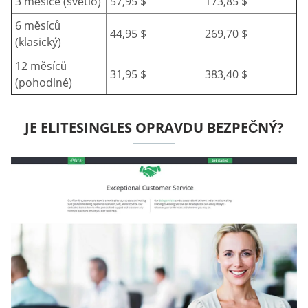
3 měsíce (světlo)
57,95 $
173,85 $
6 měsíců
44,95 $
269,70 $
(klasický)
12 měsíců
31,95 $
383,40 $
(pohodlné)
JE ELITESINGLES OPRAVDU BEZPEČNÝ?