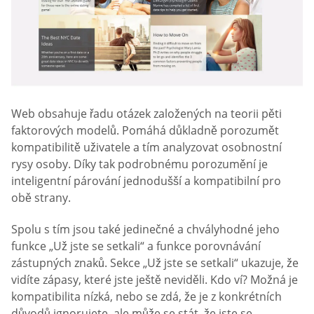
Web obsahuje řadu otázek založených na teorii pěti
faktorových modelů. Pomáhá důkladně porozumět
kompatibilitě uživatele a tím analyzovat osobnostní
rysy osoby. Díky tak podrobnému porozumění je
inteligentní párování jednodušší a kompatibilní pro
obě strany.
Spolu s tím jsou také jedinečné a chvályhodné jeho
funkce „Už jste se setkali“ a funkce porovnávání
zástupných znaků. Sekce „Už jste se setkali“ ukazuje, že
vidíte zápasy, které jste ještě neviděli. Kdo ví? Možná je
kompatibilita nízká, nebo se zdá, že je z konkrétních
důvodů ignorujete, ale může se stát, že jste se