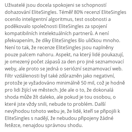
Uživatelé jsou docela spokojeni se schopností
dohazování EliteSingles. Téměř 80% recenzí EliteSingles
ocenilo inteligentní algoritmus, test osobnosti a
poděkovalo společnosti EliteSingles za spojení
kompatibilních intelektuálních partnerů. A není
překvapením, že díky EliteSingles šlo uličkou mnoho.
Není to tak, že recenze EliteSingles jsou naplněny
pouze palcem nahoru. Aspekt, na který lidé poukazují,
je omezený počet zápasů za den pro jiné seznamovací
weby, ale proto se jedná o seriózní seznamovací web.
Filtr vzdálenosti byl také zdůrazněn jako negativní,
protože je vyžadováno minimálně 50 mil, což je hodně
pro lidi žijící ve městech. Jde ale o to, že dokonalá
shoda může žít daleko, ale pokud je tou osobou, o
které jste vždy snili, nebude to problém. Další
nevýhodou tohoto webu je, že lidé, kteří se připojili k
EliteSingles s nadějí, že nebudou připojeny žádné
řetězce, nenajdou správnou shodu.