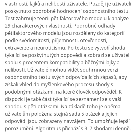
vlastností, lajků a nelibostí uživatele. Později je uživateli
poskytnuto podrobné hodnocení osobnostního testu.
Test zahrnuje teorii pětifaktorového modelu k analýze
29 charakterových vlastností. Podrobné odhady
pětifaktorového modelu jsou rozděleny do kategorií
podle svědomitosti, příjemnosti, otevřenosti,
extraverze a neuroticismu. Po testu se vytvoří shoda
týkající se poskytnutých odpovědí a zobrazí se uživateli
spolu s procentem kompatibility a běžnými lajky a
nelibosti. Uživatelé mohou vidět souhrnnou verzi
osobnostního testu svých odpovídajících zápasů, aby
získali vhled do myšlenkového procesu shody s
podobnými otázkami, na které člověk odpověděl. K
dispozici je také část týkající se seznámení se s vaší
shodou s pěti otázkami. Na základě toho je oběma
uživatelům položena stejná sada 5 otázek a jejich
odpovědi jsou zobrazeny navzájem. To umožňuje lepší
porozumění. Algoritmus přichází s 3–7 shodami denně.