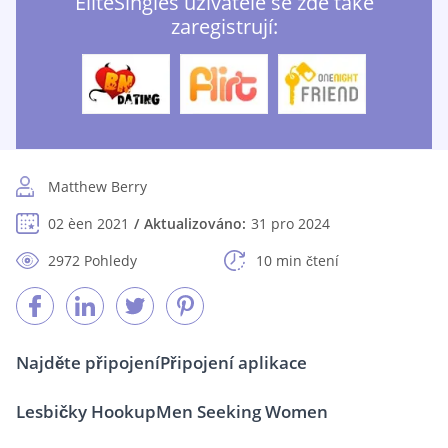
EliteSingles uživatelé se zde také
zaregistrují:
Matthew Berry
02 èen 2021
Aktualizováno:
31 pro 2024
2972 Pohledy
10 min čtení
Najděte připojení
Připojení aplikace
Lesbičky Hookup
Men Seeking Women