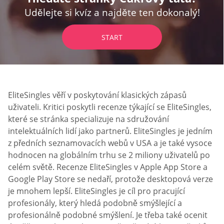
Udělejte si kvíz a najděte ten dokonalý!
START
EliteSingles věří v poskytování klasických zápasů
uživateli. Kritici poskytli recenze týkající se EliteSingles,
které se stránka specializuje na sdružování
intelektuálních lidí jako partnerů. EliteSingles je jedním
z předních seznamovacích webů v USA a je také vysoce
hodnocen na globálním trhu se 2 miliony uživatelů po
celém světě. Recenze EliteSingles v Apple App Store a
Google Play Store se nedaří, protože desktopová verze
je mnohem lepší. EliteSingles je cíl pro pracující
profesionály, který hledá podobně smýšlející a
profesionálně podobné smýšlení. Je třeba také ocenit