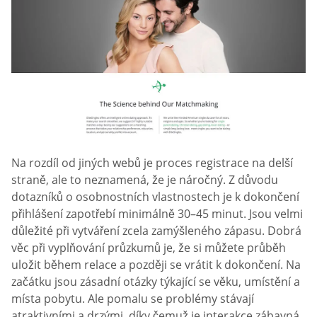
Na rozdíl od jiných webů je proces registrace na delší
straně, ale to neznamená, že je náročný. Z důvodu
dotazníků o osobnostních vlastnostech je k dokončení
přihlášení zapotřebí minimálně 30–45 minut. Jsou velmi
důležité při vytváření zcela zamýšleného zápasu. Dobrá
věc při vyplňování průzkumů je, že si můžete průběh
uložit během relace a později se vrátit k dokončení. Na
začátku jsou zásadní otázky týkající se věku, umístění a
místa pobytu. Ale pomalu se problémy stávají
atraktivními a drzými, díky čemuž je interakce zábavná