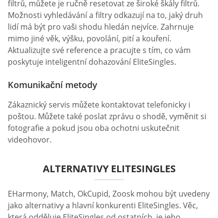
filtrů, můžete je ručně resetovat ze široké škály filtrů.
Možnosti vyhledávání a filtry odkazují na to, jaký druh
lidí má být pro vaši shodu hledán nejvíce. Zahrnuje
mimo jiné věk, výšku, povolání, pití a kouření.
Aktualizujte své reference a pracujte s tím, co vám
poskytuje inteligentní dohazování EliteSingles.
Komunikační metody
Zákaznický servis můžete kontaktovat telefonicky i
poštou. Můžete také poslat zprávu o shodě, vyměnit si
fotografie a pokud jsou oba ochotni uskutečnit
videohovor.
ALTERNATIVY ELITESINGLES
EHarmony, Match, OkCupid, Zoosk mohou být uvedeny
jako alternativy a hlavní konkurenti EliteSingles. Věc,
která odděluje EliteSingles od ostatních, je jeho