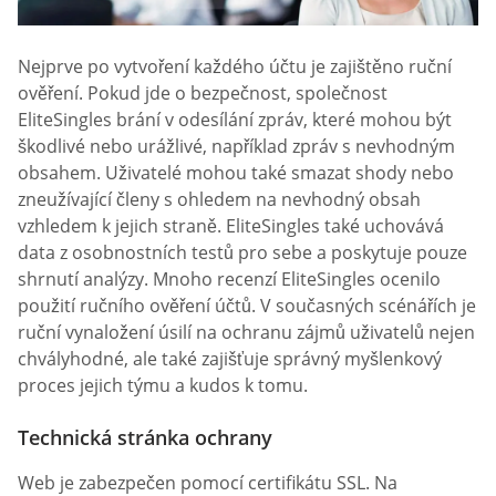
Nejprve po vytvoření každého účtu je zajištěno ruční
ověření. Pokud jde o bezpečnost, společnost
EliteSingles brání v odesílání zpráv, které mohou být
škodlivé nebo urážlivé, například zpráv s nevhodným
obsahem. Uživatelé mohou také smazat shody nebo
zneužívající členy s ohledem na nevhodný obsah
vzhledem k jejich straně. EliteSingles také uchovává
data z osobnostních testů pro sebe a poskytuje pouze
shrnutí analýzy. Mnoho recenzí EliteSingles ocenilo
použití ručního ověření účtů. V současných scénářích je
ruční vynaložení úsilí na ochranu zájmů uživatelů nejen
chvályhodné, ale také zajišťuje správný myšlenkový
proces jejich týmu a kudos k tomu.
Technická stránka ochrany
Web je zabezpečen pomocí certifikátu SSL. Na