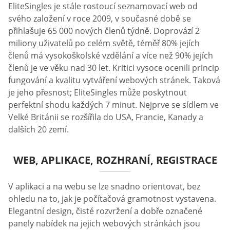
EliteSingles je stále rostoucí seznamovací web od
svého založení v roce 2009, v současné době se
přihlašuje 65 000 nových členů týdně. Doprovází 2
miliony uživatelů po celém světě, téměř 80% jejích
členů má vysokoškolské vzdělání a více než 90% jejích
členů je ve věku nad 30 let. Kritici vysoce ocenili princip
fungování a kvalitu vytváření webových stránek. Taková
je jeho přesnost; EliteSingles může poskytnout
perfektní shodu každých 7 minut. Nejprve se sídlem ve
Velké Británii se rozšířila do USA, Francie, Kanady a
dalších 20 zemí.
WEB, APLIKACE, ROZHRANÍ, REGISTRACE
V aplikaci a na webu se lze snadno orientovat, bez
ohledu na to, jak je počítačová gramotnost vystavena.
Elegantní design, čisté rozvržení a dobře označené
panely nabídek na jejich webových stránkách jsou