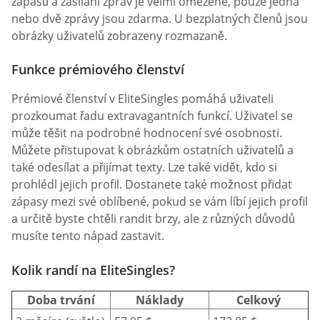
zápasů a zasílání zpráv je velmi omezené, pouze jedna
nebo dvě zprávy jsou zdarma. U bezplatných členů jsou
obrázky uživatelů zobrazeny rozmazaně.
Funkce prémiového členství
Prémiové členství v EliteSingles pomáhá uživateli
prozkoumat řadu extravagantních funkcí. Uživatel se
může těšit na podrobné hodnocení své osobnosti.
Můžete přistupovat k obrázkům ostatních uživatelů a
také odesílat a přijímat texty. Lze také vidět, kdo si
prohlédl jejich profil. Dostanete také možnost přidat
zápasy mezi své oblíbené, pokud se vám líbí jejich profil
a určitě byste chtěli randit brzy, ale z různých důvodů
musíte tento nápad zastavit.
Kolik randí na EliteSingles?
Doba trvání
Náklady
Celkový