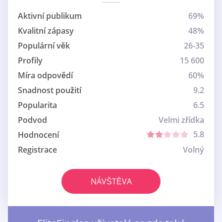
Aktivní publikum
69%
Kvalitní zápasy
48%
Populární věk
26-35
Profily
15 600
Míra odpovědí
60%
Snadnost použití
9.2
Popularita
6.5
Podvod
Velmi zřídka
5.8
Hodnocení
Registrace
Volný
NÁVŠTĚVA