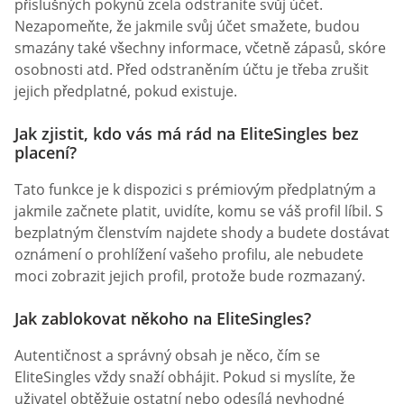
příslušných pokynů zcela odstraníte svůj účet.
Nezapomeňte, že jakmile svůj účet smažete, budou
smazány také všechny informace, včetně zápasů, skóre
osobnosti atd. Před odstraněním účtu je třeba zrušit
jejich předplatné, pokud existuje.
Jak zjistit, kdo vás má rád na EliteSingles bez
placení?
Tato funkce je k dispozici s prémiovým předplatným a
jakmile začnete platit, uvidíte, komu se váš profil líbil. S
bezplatným členstvím najdete shody a budete dostávat
oznámení o prohlížení vašeho profilu, ale nebudete
moci zobrazit jejich profil, protože bude rozmazaný.
Jak zablokovat někoho na EliteSingles?
Autentičnost a správný obsah je něco, čím se
EliteSingles vždy snaží obhájit. Pokud si myslíte, že
uživatel obtěžuje ostatní nebo odesílá nevhodné