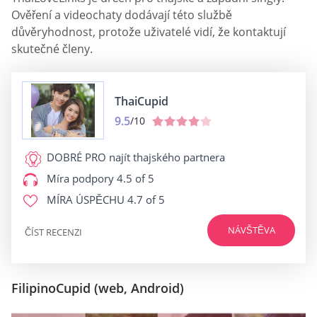
Ověření a videochaty dodávají této službě
důvěryhodnost, protože uživatelé vidí, že kontaktují
skutečné členy.
ThaiCupid
9.5
/10
DOBRÉ PRO
najít thajského partnera
Míra podpory
4.5 of 5
MÍRA ÚSPĚCHU
4.7 of 5
NÁVŠTĚVA
ČÍST RECENZI
FilipinoCupid (web, Android)