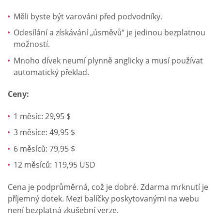
Měli byste být varováni před podvodníky.
Odesílání a získávání „úsměvů“ je jedinou bezplatnou
možností.
Mnoho dívek neumí plynně anglicky a musí používat
automatický překlad.
Ceny:
1 měsíc: 29,95 $
3 měsíce: 49,95 $
6 měsíců: 79,95 $
12 měsíců: 119,95 USD
Cena je podprůměrná, což je dobré. Zdarma mrknutí je
příjemný dotek. Mezi balíčky poskytovanými na webu
není bezplatná zkušební verze.