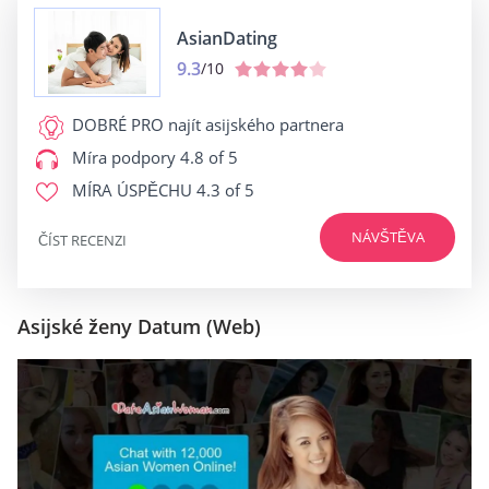
AsianDating
9.3
/10
DOBRÉ PRO
najít asijského partnera
Míra podpory
4.8 of 5
MÍRA ÚSPĚCHU
4.3 of 5
NÁVŠTĚVA
ČÍST RECENZI
Asijské ženy Datum (Web)