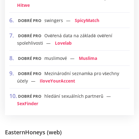
Hitwe
swingers
SpicyMatch
DOBRÉ PRO
Ověřená data na základě ověření
DOBRÉ PRO
spolehlivosti
Lovelab
muslimové
Muslima
DOBRÉ PRO
Mezinárodní seznamka pro všechny
DOBRÉ PRO
účely
IloveYourAccent
hledání sexuálních partnerů
DOBRÉ PRO
SexFinder
EasternHoneys (web)