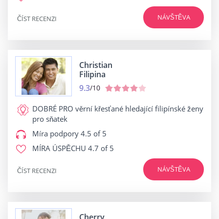
NÁVŠTĚVA
ČÍST RECENZI
Christian
Filipina
9.3
/10
DOBRÉ PRO
věrní křesťané hledající filipínské ženy
pro sňatek
Míra podpory
4.5 of 5
MÍRA ÚSPĚCHU
4.7 of 5
NÁVŠTĚVA
ČÍST RECENZI
Cherry