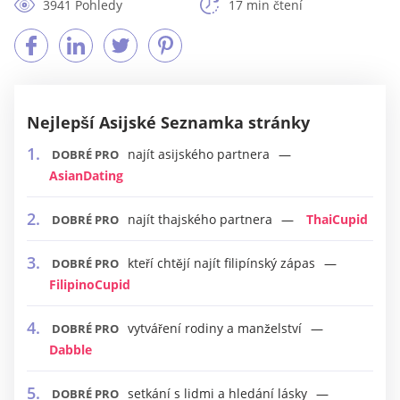
3941 Pohledy
17 min čtení
Nejlepší Asijské Seznamka stránky
najít asijského partnera
DOBRÉ PRO
AsianDating
najít thajského partnera
ThaiCupid
DOBRÉ PRO
kteří chtějí najít filipínský zápas
DOBRÉ PRO
FilipinoCupid
vytváření rodiny a manželství
DOBRÉ PRO
Dabble
setkání s lidmi a hledání lásky
DOBRÉ PRO